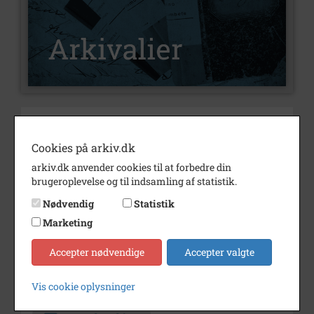
Nummer
A50408
Type
Arkivalier
Cookies på arkiv.dk
arkiv.dk anvender cookies til at forbedre din
Arkivskaber
Det Fynske Rockarkiv
brugeroplevelse og til indsamling af statistik.
Beskrivelse
Nyborg orkester.
Nødvendig
Statistik
Medlemmer: Bl.a.
Marketing
Kim Holm, Kenneth Aagaard
Madsen, Søren Straarup.
Accepter nødvendige
Accepter valgte
Periode
1979 - 1982
Arkiv
Odense Stadsarkiv
Vis cookie oplysninger