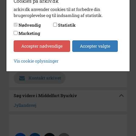
Cookies på arkiv.dk
PRESSEFOTOSAMLING. Fyens
arkiv.dk anvender cookies til at forbedre din
Stiftstidende er rettighedshaver.
brugeroplevelse og til indsamling af statistik.
Årstal
1996
Nødvendig
Statistik
Dateringsnote
29. august 1996
Marketing
Fotograf
Flemming Adamsen
Accepter nødvendige
Accepter valgte
Størrelse
15x21
Vis cookie oplysninger
Arkiv
Middelfart Byarkiv
Kontakt arkivet
Søg videre i Middelfart Byarkiv
Jyllandsvej