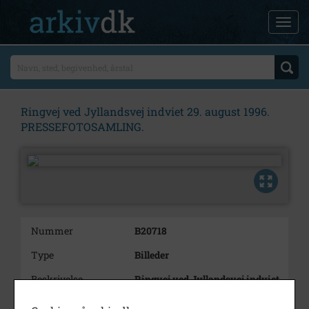
Ringvej ved Jyllandsvej indviet 29. august 1996.
PRESSEFOTOSAMLING.
Nummer
B20718
Type
Billeder
Beskrivelse
Ringvej ved Jyllandsvej indviet
29. august 1996. I baggrunden
til venstre ses Hotel Comwell.