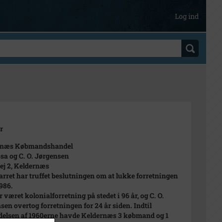
Log ind
r
rnæs Købmandshandel
sa og C. O. Jørgensen
ej 2, Keldernæs
rret har truffet beslutningen om at lukke forretningen
1986.
 været kolonialforretning på stedet i 96 år, og C. O.
sen overtog forretningen for 24 år siden. Indtil
elsen af 1960erne havde Keldernæs 3 købmand og 1