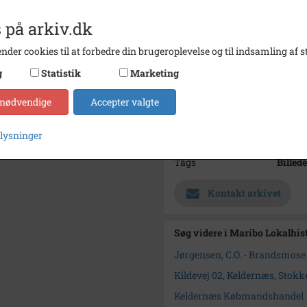
bager.
O. Jør
 på arkiv.dk
Årstal
1986
nder cookies til at forbedre din brugeroplevelse og til indsamling af st
Dateringsnote
6.dece
g
Statistik
Marketing
Fotograf
Pia Wi
 nødvendige
Accepter valgte
Størrelse
140 x 
plysninger
Arkiv
Maribo
Tags
Billede
Kontakt arkivet
Søg videre i Maribo Lokalhis
Jørgensen, C.O. - Brandsmose
Kildevej 02, Keldernæs, Stok
Keldernæs Købmandshandel