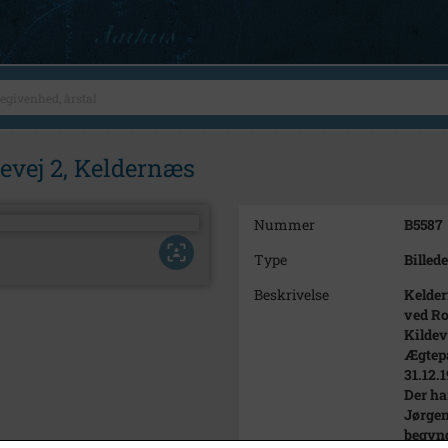
vej 2, Keldernæs
Nummer
B5587
Type
Billede
Beskrivelse
Kelde
ved Ro
Kildev
Ægtepa
31.12.
Der har
Jørgen
begynd