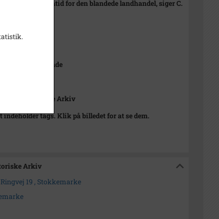
 Der er ingen fremtid for den blandede landhandel, siger C.
gensen
atistik.
mber 1986
nther, Folketidende
170 mm
 Lokalhistoriske Arkiv
t indeholder tags. Klik på billedet for at se dem.
toriske Arkiv
 Ringvej 19 , Stokkemarke
kemarke