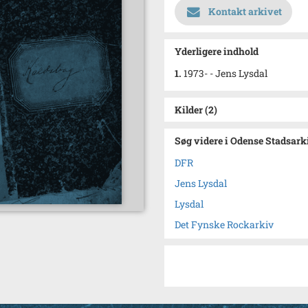
Kontakt arkivet
Yderligere indhold
1.
1973- - Jens Lysdal
Kilder (2)
Søg videre i Odense Stadsark
DFR
Jens Lysdal
Lysdal
Det Fynske Rockarkiv