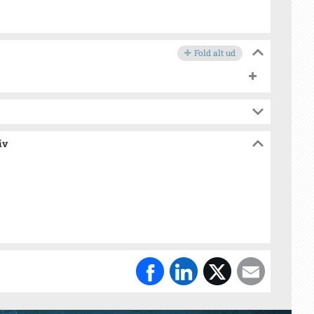
Fold alt ud
iv