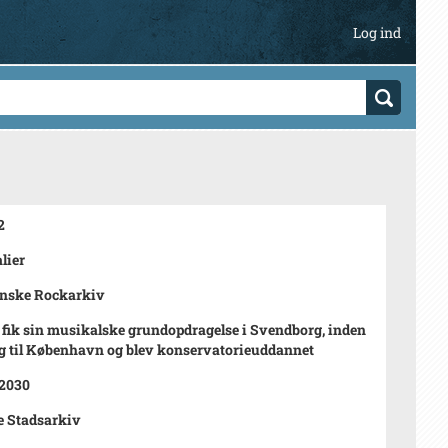
Log ind
2
lier
ynske Rockarkiv
 fik sin musikalske grundopdragelse i Svendborg, inden
g til København og blev konservatorieuddannet
 2030
e Stadsarkiv