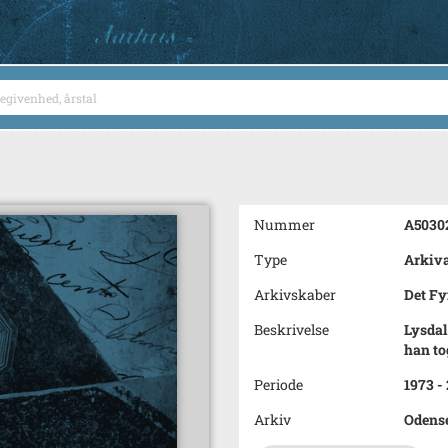
Nummer
A5030
Type
Arkiva
Arkivskaber
Det F
Beskrivelse
Lysdal
han to
Periode
1973 -
Arkiv
Odens