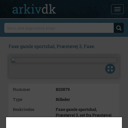
Faxe gamle sportshal, Præstøvej 3, Faxe.
Nummer
B20879
Type
Billeder
Beskrivelse
Faxe gamle sportshal,
Præstøvej 3, set fra Præstøvej
opført 1947