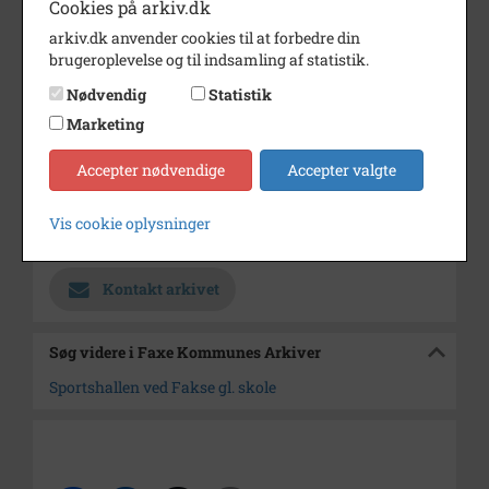
Cookies på arkiv.dk
Årstal
1990
arkiv.dk anvender cookies til at forbedre din
Fotograf
Dagbladet Køge.
brugeroplevelse og til indsamling af statistik.
Størrelse
9x14 cm
Nødvendig
Statistik
Marketing
Se på kort
Type
Sogn (1000-2050)
Accepter nødvendige
Accepter valgte
Enhed
Faxe Sogn (1000-2050)
Vis cookie oplysninger
Arkiv
Faxe Kommunes Arkiver
Kontakt arkivet
Søg videre i Faxe Kommunes Arkiver
Sportshallen ved Fakse gl. skole