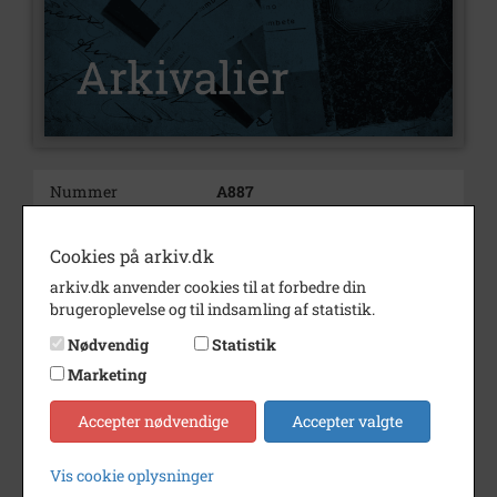
Nummer
A887
Type
Arkivalier
Cookies på arkiv.dk
Arkivskaber
Hellested Arbejderbrugs
arkiv.dk anvender cookies til at forbedre din
Beskrivelse
Hellested Arbejderbrugs,
brugeroplevelse og til indsamling af statistik.
Hellested
Nødvendig
Statistik
Marketing
Født/stiftet
1885
Accepter nødvendige
Accepter valgte
Bemærkning
Stammer fra "Mælkelaus´s" hus,
Bygaden Hellested
Vis cookie oplysninger
Periode
1885 - 1956