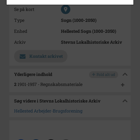
Se på kort
Type
Sogn (1000-2050)
Enhed
Hellested Sogn (1000-2050)
Arkiv
Stevns Lokalhistoriske Arkiv
Kontakt arkivet
Yderligere indhold
Fold alt ud
2
1901-1957 - Regnskabsmateriale
Søg videre i Stevns Lokalhistoriske Arkiv
Hellested Arbejder-Brugsforening