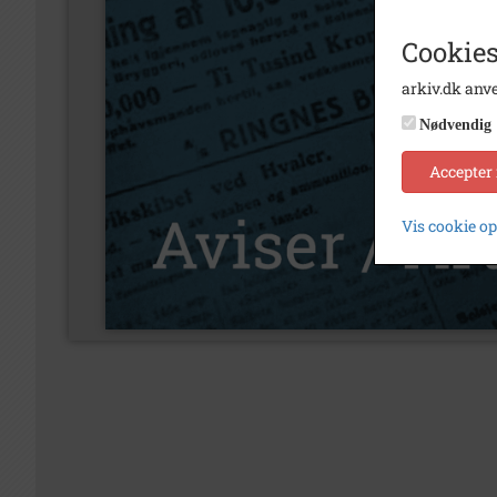
Cookies
arkiv.dk anve
Nødvendig
Accepter
Vis cookie o