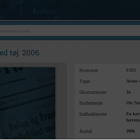
d tøj. 2006.
Nummer
U321
Type
Aviser 
Illustrationer
Ja
Forfatter(e)
Ole Nø
Indholdsnote
En kor
forret
Årstal
2006