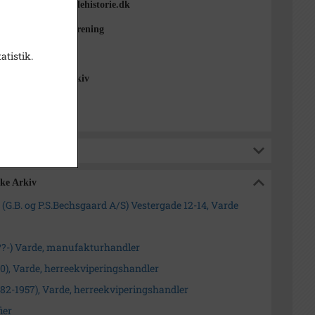
okalhistorie. Vardehistorie.dk
Lokalhistoriske Forening
atistik.
Lokalhistoriske Arkiv
ske Arkiv
G.B. og P.S.Bechsgaard A/S) Vestergade 12-14, Varde
??-) Varde, manufakturhandler
0), Varde, herreekviperingshandler
882-1957), Varde, herreekviperingshandler
ier