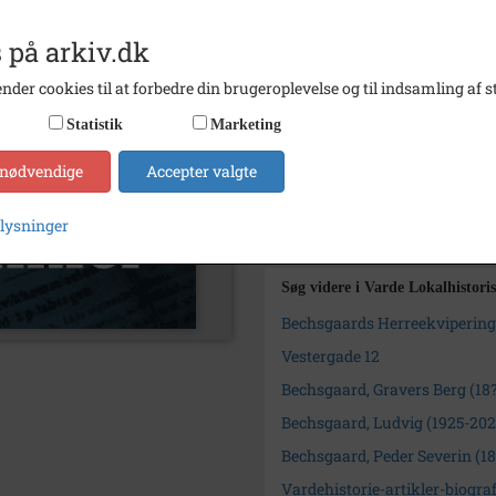
Trykt i medie
Varde L
 på arkiv.dk
Udgiver
Varde 
Se på kort
nder cookies til at forbedre din brugeroplevelse og til indsamling af st
Arkiv
Varde 
Statistik
Marketing
 nødvendige
Accepter valgte
Kontakt arkivet
plysninger
Kilder (1)
Søg videre i Varde Lokalhistori
Bechsgaards Herreekvipering (
Vestergade 12
Bechsgaard, Gravers Berg (18
Bechsgaard, Ludvig (1925-202
Bechsgaard, Peder Severin (1
Vardehistorie-artikler-biograf