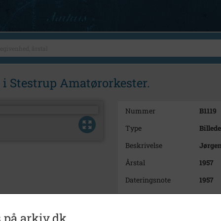
 i Stestrup Amatørorkester.
Nummer
B1119
Type
Billede
Beskrivelse
Jørgen
Årstal
1957
Dateringsnote
1957
Fotograf
Ukend
Arkiv
Holbæk
 på arkiv.dk