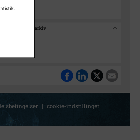
atistik.
e / Tølløse Lokalarkiv
elsbetingelser
|
cookie-indstillinger