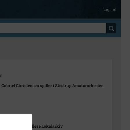
Log ind
r
 Gabriel Christensen spiller i Stestrup Amatørorkester.
t
-Arkiverne / Tølløse Lokalarkiv