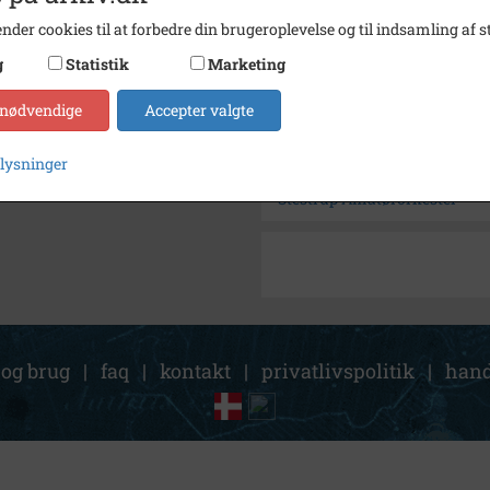
nder cookies til at forbedre din brugeroplevelse og til indsamling af st
Kontakt arkivet
g
Statistik
Marketing
Søg videre i Holbæk-Arkivern
 nødvendige
Accepter valgte
Christensen, Jørgen Gabriel
plysninger
Gabriel Christensen, Jørgen
Stestrup Amatørorkester
 og brug
|
faq
|
kontakt
|
privatlivspolitik
|
hand