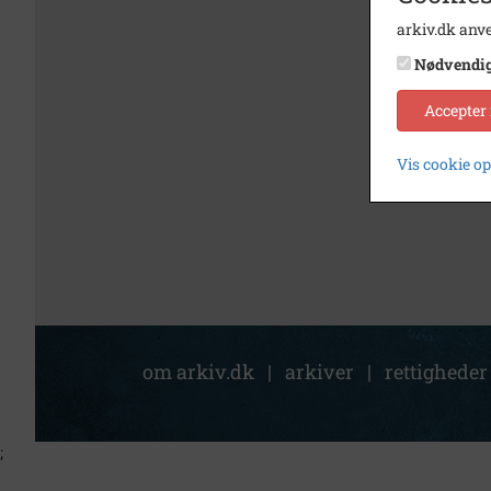
arkiv.dk anve
Nødvendi
Accepter
Vis cookie o
om arkiv.dk
|
arkiver
|
rettigheder
;