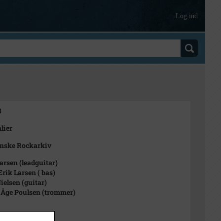
Log ind
8
lier
ynske Rockarkiv
arsen (leadguitar)
rik Larsen ( bas)
ielsen (guitar)
Åge Poulsen (trommer)