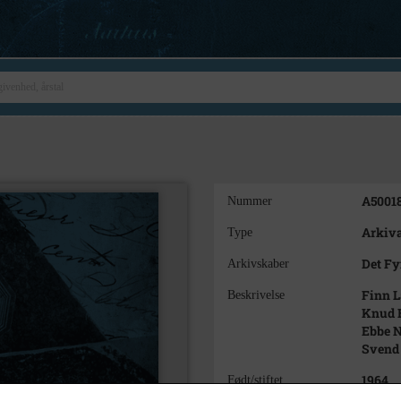
A5001
Nummer
Arkiva
Type
Det F
Arkivskaber
Finn L
Beskrivelse
Knud E
Ebbe N
Svend 
1964
Født/stiftet