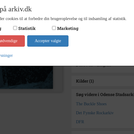
1965
Død/nedlagt
på arkiv.dk
1964 -
Periode
er cookies til at forbedre din brugeroplevelse og til indsamling af statistik.
Odens
Arkiv
g
Statistik
Marketing
Kontakt arkivet
nødvendige
Accepter valgte
Yderligere indhold
ysninger
1
1964-65 - Biografi
Kilder (1)
Søg videre i Odense Stadsark
The Buckle Shoes
Det Fynske Rockarkiv
DFR