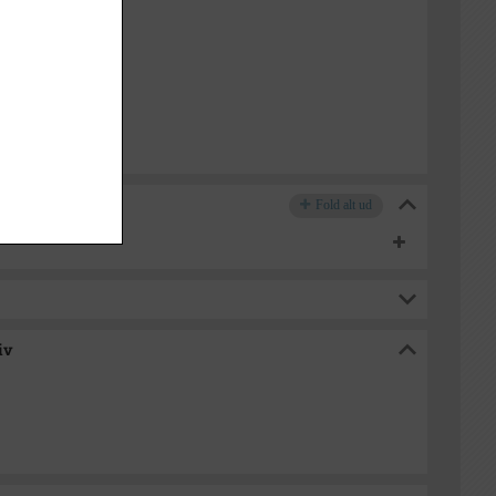
 1965
e Stadsarkiv
Fold alt ud
iv