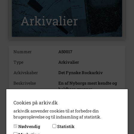
Nummer
A50017
Type
Arkivalier
Arkivskaber
Det Fynske Rockarkiv
Beskrivelse
En af Nyborgs mest kendte og
holdbare grupper
Bemærkning
Medlemmer:
Cookies på arkiv.dk
Sten Bjødstrup - vokal,
arkiv.dk anvender cookies til at forbedre din
mundharpe
brugeroplevelse og til indsamling af statistik.
Johny Dahl - lead-guitar
Ivan Hansen - altsax
Nødvendig
Statistik
Johnnie Madsen - bas