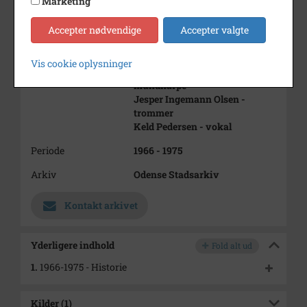
Marketing
Ib Harris Larsen - trommer
Peter Aagaard - orgel
Accepter nødvendige
Accepter valgte
Bo Jørgensen - trommer
Ole Rasmussen - tenorsax, fløjte
Torben Nielsen - bas
Vis cookie oplysninger
Ebbe Johansen - vokal,
mundharpe
Jesper Ingemann Olsen -
trommer
Keld Pedersen - vokal
Periode
1966 - 1975
Arkiv
Odense Stadsarkiv
Kontakt arkivet
Yderligere indhold
Fold alt ud
1.
1966-1975 - Historie
Kilder (1)