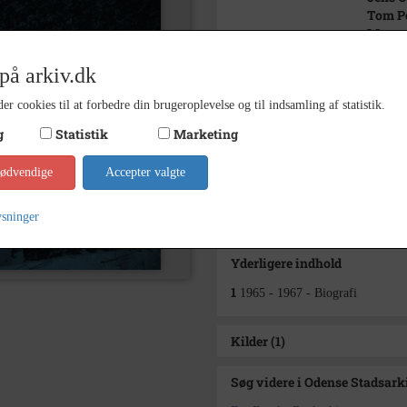
Tom P
Mogen
Alf Th
Jaques
på arkiv.dk
Ejvin 
Birger
er cookies til at forbedre din brugeroplevelse og til indsamling af statistik.
g
Statistik
Marketing
1965 -
Periode
Odens
Arkiv
nødvendige
Accepter valgte
Kontakt arkivet
ysninger
Yderligere indhold
1
1965 - 1967 - Biografi
Kilder (1)
Søg videre i Odense Stadsark