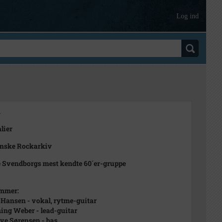
Log ind
1
lier
ynske Rockarkiv
Svendborgs mest kendte 60´er-gruppe
mmer:
Hansen - vokal, rytme-guitar
ng Weber - lead-guitar
ve Sørensen - bas