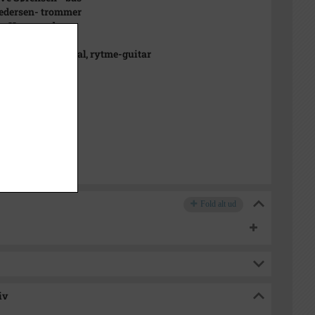
edersen- trommer
s Hansen - bas
rane - trommer
 Devantier - vokal, rytme-guitar
Eden - vokal
 Osther - bas
 1967
e Stadsarkiv
Fold alt ud
iv