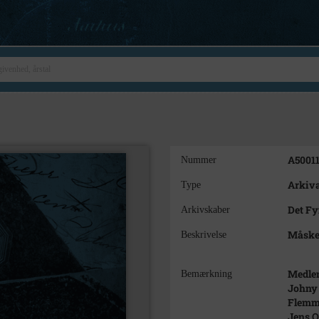
A5001
Nummer
Arkiva
Type
Det F
Arkivskaber
Måske 
Beskrivelse
Medle
Bemærkning
Johny 
Flemmi
Jens O