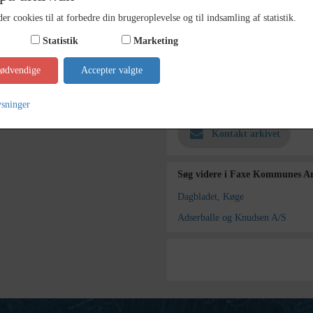
Materiale
s/h pos
er cookies til at forbedre din brugeroplevelse og til indsamling af statistik.
Se på kort
Statistik
Marketing
Type
Kommun
nødvendige
Accepter valgte
Enhed
Faxe K
Arkiv
Faxe K
ysninger
Kontakt arkivet
Søg videre i Faxe Kommunes Ar
Dagbladet, Køge
Adserballe og Knudsen A/S