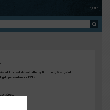
Log ind
r
oto af firmaet Adserballe og Knudsen, Kongsted.
t gik på konkurs i 1993.
det Køge.