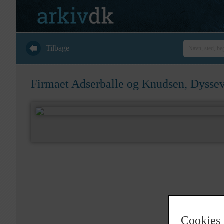
Tilbage
Firmaet Adserballe og Knudsen, Dysse
Cookies 