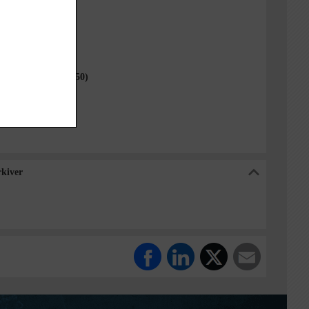
itiv
e (1970-2050)
ommune (2007-2050)
ommunes Arkiver
kiver