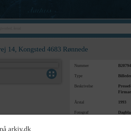
vej 14, Kongsted 4683 Rønnede
Nummer
B20794
Type
Billede
Beskrivelse
Pressef
Firmae
Årstal
1993
Fotograf
Dagbla
Størrelse
12x24
på arkiv.dk