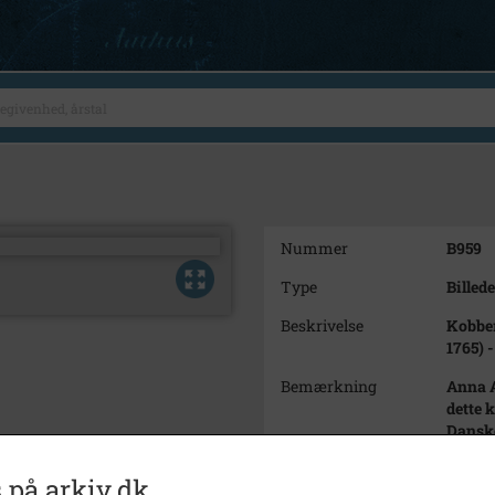
Nummer
B959
Type
Billede
Beskrivelse
Kobber
1765) 
Bemærkning
Anna A
dette 
Danske
1781. 
muligvi
 på arkiv.dk