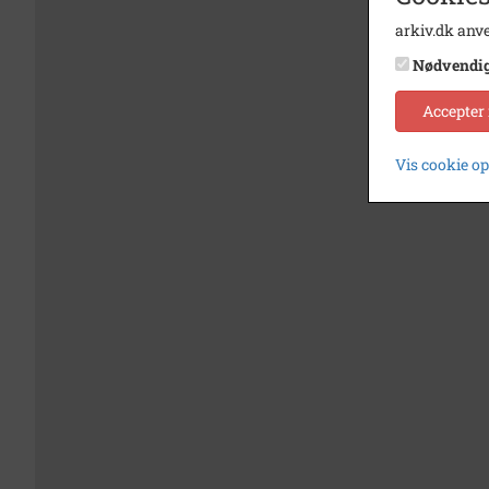
arkiv.dk anve
Nødvendi
Accepter
Vis cookie o