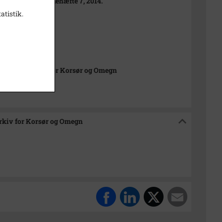
 Kalenderens Julehæfte 7, 2014.
atistik.
 1781
t
231 mm
istorisk Arkiv for Korsør og Omegn
Arkiv for Korsør og Omegn