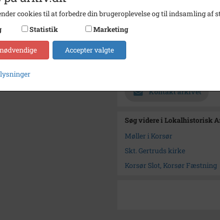
Korsør
nder cookies til at forbedre din brugeroplevelse og til indsamling af st
Periode
1737 -
g
Statistik
Marketing
Fotograf
Ukend
 nødvendige
Accepter valgte
Størrelse
150 x 
Arkiv
Lokalh
plysninger
Kontakt arkivet
Søg videre i Lokalhistorisk 
Møller i Korsør
Skt. Gertruds kirke
Korsør Slot, Korsør Fæstning