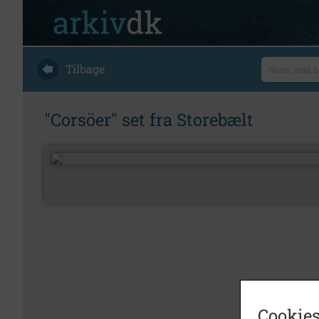
Tilbage
"Corsöer" set fra Storebælt
Cookies