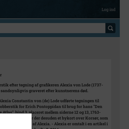
Log ind
r
stik efter tegning af grafikeren Alexia von Lode (1737-
- sandsynligvis graveret efter kunstnerens død.
lexia Constantin von (de) Lode udførte tegningen til
kobberstik for Erich Pontoppidan til brug for hans "Den
 Atlas", bind 3, placeret mellem siderne 12 og 13, 1763-
I samme udgave er der desuden et bykort over Korsør, som
s også er tegnet af Alexia. - Alexia er omtalt i en artikel i