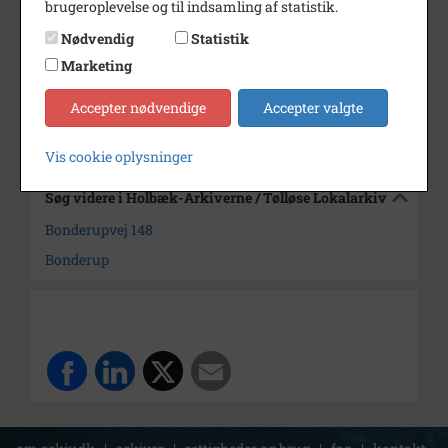
Dateringsnote
01.05.1904
brugeroplevelse og til indsamling af statistik.
Nødvendig
Statistik
Fotograf
Ukendt
Marketing
Arkiv
Holbæk-Arkiverne / Tølløse
Lokalarkiv
Accepter nødvendige
Accepter valgte
Kontakt arkivet
Vis cookie oplysninger
Søg videre i Holbæk-Arkiverne / Tølløse Lokalarkiv
Bonderupvej 148
Bonderup