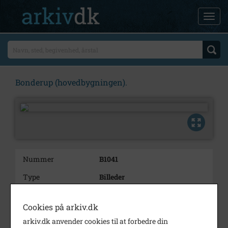
Bonderup (hovedbygningen).
Nummer
B1041
Type
Billeder
Beskrivelse
Bonderup (hovedbygningen).
Cookies på arkiv.dk
Årstal
1904
arkiv.dk anvender cookies til at forbedre din