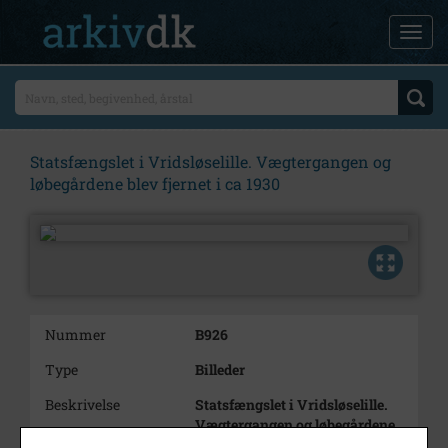
Statsfængslet i Vridsløselille. Vægtergangen og
løbegårdene blev fjernet i ca 1930
Nummer
B926
Type
Billeder
Beskrivelse
Statsfængslet i Vridsløselille.
Vægtergangen og løbegårdene
blev fjernet i ca. 1930.