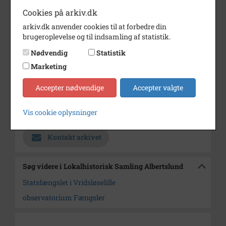
Cookies på arkiv.dk
Bemærkning
J. nr. 2005/60. (ikke i arkibas)
arkiv.dk anvender cookies til at forbedre din
Periode
1930 - 1935
brugeroplevelse og til indsamling af statistik.
Dateringsnote
ca. 1930-32
Nødvendig
Statistik
Marketing
Fotograf
Ukendt
Se på kort
Accepter nødvendige
Accepter valgte
Arkiv
Lokalhistorisk Samling
Vis cookie oplysninger
Albertslund
Kontakt arkivet
Søg videre i Lokalhistorisk Samling Albertslund
Statsfængslet i Vridsløselille
observatorium Fængsler