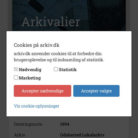
Cookies på arkiv.dk
Nummer
A549
arkiv.dk anvender cookies til at forbedre din
brugeroplevelse og til indsamling af statistik.
Type
Arkivalier
Nødvendig
Statistik
Arkivskaber
Lis Bruun-Rasmussen
Marketing
Beskrivelse
Lis Bruun-Rasmussen
Accepter nødvendige
Accepter valgte
Fårevejle
Født/stiftet
1949
Vis cookie oplysninger
Årstal
1994
Dateringsnote
1994
Arkiv
Odsherred Lokalarkiv