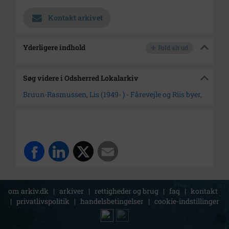
Kontakt arkivet
Yderligere indhold
Fold alt ud
Søg videre i Odsherred Lokalarkiv
Bruun-Rasmussen, Lis (1949- ) - Fårevejle og Riis byer,
om arkiv.dk
|
arkiver
|
rettigheder og brug
|
faq
|
kontakt
|
privatlivspolitik
|
handelsbetingelser
|
cookie-indstillinger