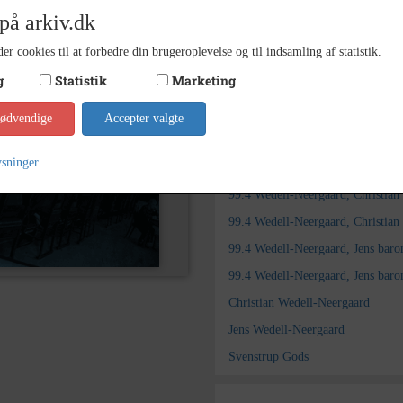
på arkiv.dk
Skovbo
Arkiv
er cookies til at forbedre din brugeroplevelse og til indsamling af statistik.
Kontakt arkivet
g
Statistik
Marketing
Søg videre i Skovbo Lokalhis
nødvendige
Accepter valgte
99.4 Wedell-Neergaard, Christian 
ysninger
99.4 Wedell-Neergaard, Christian 
99.4 Wedell-Neergaard, Christian 
99.4 Wedell-Neergaard, Christian 
99.4 Wedell-Neergaard, Jens baro
99.4 Wedell-Neergaard, Jens baro
Christian Wedell-Neergaard
Jens Wedell-Neergaard
Svenstrup Gods