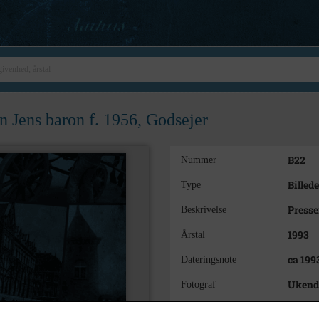
n Jens baron f. 1956, Godsejer
B22
Nummer
Billede
Type
Presse
Beskrivelse
1993
Årstal
ca 199
Dateringsnote
Ukend
Fotograf
17,5x2
Størrelse