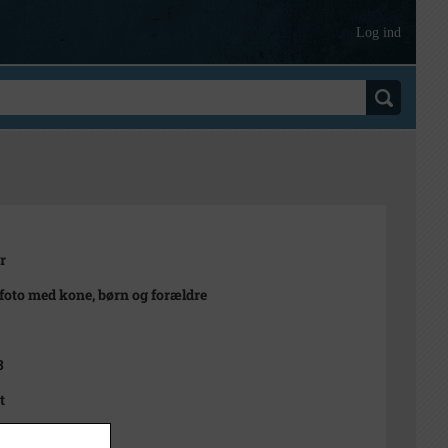
Log ind
r
foto med kone, børn og forældre
3
t
4