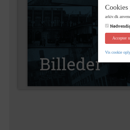
Cookies 
arkiv.dk anvend
Nødvendi
Accepter 
Vis cookie opl