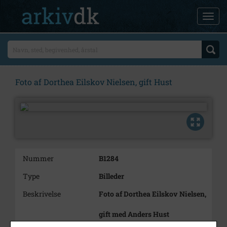
Foto af Dorthea Eilskov Nielsen, gift Hust
Nummer
B1284
Type
Billeder
Beskrivelse
Foto af Dorthea Eilskov Nielsen,
gift med Anders Hust