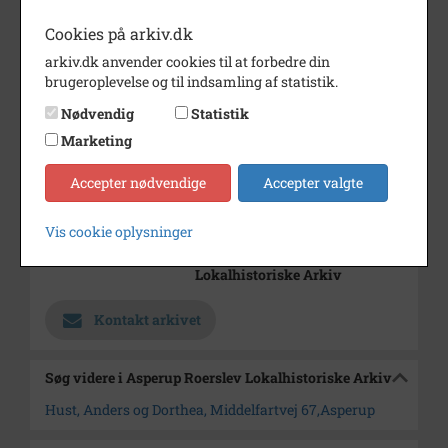
Årstal
1910
Cookies på arkiv.dk
Dateringsnote
1910
arkiv.dk anvender cookies til at forbedre din
Fotograf
A. Boldsen-Gadman
brugeroplevelse og til indsamling af statistik.
Nødvendig
Statistik
Størrelse
9x6
Marketing
Se på kort
Accepter nødvendige
Accepter valgte
Type
Sogn (1000-2050)
Enhed
Asperup Sogn (1000-2050)
Vis cookie oplysninger
Arkiv
Asperup Roerslev
Lokalhistoriske Arkiv
Kontakt arkivet
Søg videre i Asperup Roerslev Lokalhistoriske Arkiv
Hust, Anders og Dorthea, Middelfartvej 67,Asperup