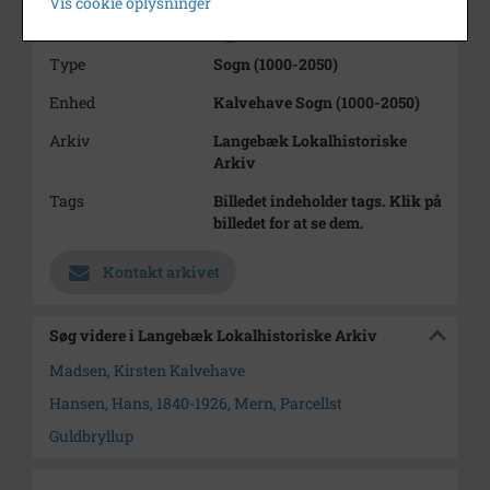
Vis cookie oplysninger
Se på kort
Type
Sogn (1000-2050)
Enhed
Kalvehave Sogn (1000-2050)
Arkiv
Langebæk Lokalhistoriske
Arkiv
Tags
Billedet indeholder tags. Klik på
billedet for at se dem.
Kontakt arkivet
Søg videre i Langebæk Lokalhistoriske Arkiv
Madsen, Kirsten Kalvehave
Hansen, Hans, 1840-1926, Mern, Parcellst
Guldbryllup