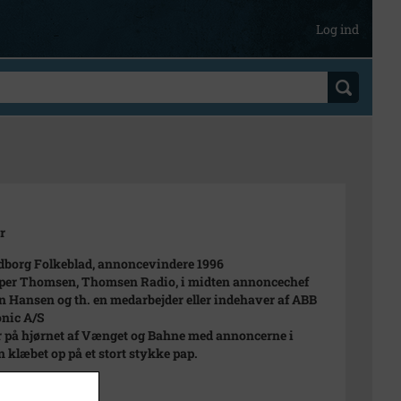
Log ind
r
borg Folkeblad, annoncevindere 1996
sper Thomsen, Thomsen Radio, i midten annoncechef
n Hansen og th. en medarbejder eller indehaver af ABB
onic A/S
r på hjørnet af Vænget og Bahne med annoncerne i
 klæbet op på et stort stykke pap.