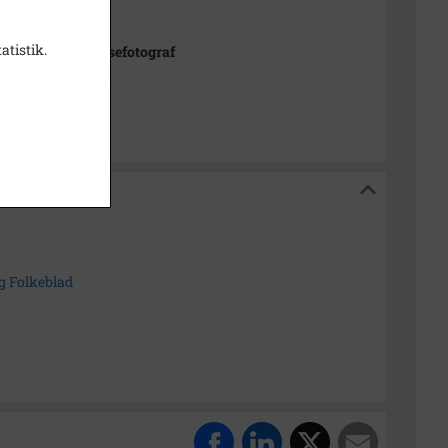
1996
atistik.
 Christensen pressefotograf
dborg Lokalarkiv
alarkiv
g Folkeblad