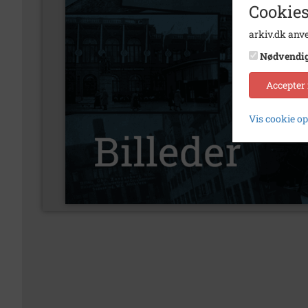
Cookies
arkiv.dk anve
Nødvendi
Accepter
Vis cookie o