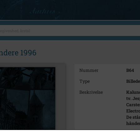
ndere 1996
Nummer
B64
Type
Billede
Beskrivelse
Kalund
tv. Je
Carste
Electr
De stå
hånden
Årstal
1996