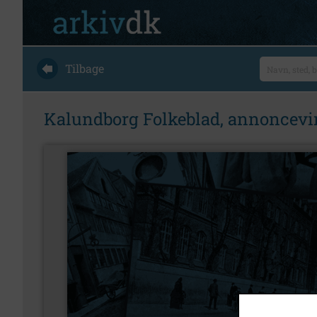
Tilbage
Kalundborg Folkeblad, annoncevi