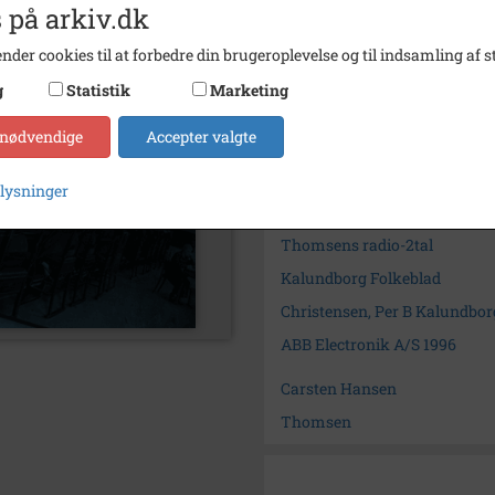
 på arkiv.dk
Dateringsnote
01.11.
nder cookies til at forbedre din brugeroplevelse og til indsamling af st
Fotograf
Per B.
g
Statistik
Marketing
Arkiv
Kalun
 nødvendige
Accepter valgte
Kontakt arkivet
plysninger
Søg videre i Kalundborg Lok
Thomsens radio-2tal
Kalundborg Folkeblad
Christensen, Per B Kalundbor
ABB Electronik A/S 1996
Carsten Hansen
Thomsen