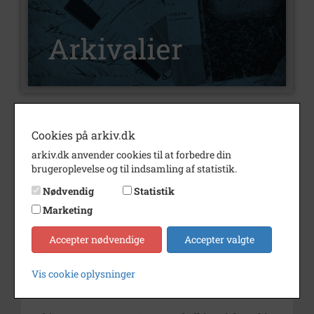
Nummer
A651
Cookies på arkiv.dk
Type
Arkivalier
arkiv.dk anvender cookies til at forbedre din
brugeroplevelse og til indsamling af statistik.
Arkivskaber
Dagbladet
Nødvendig
Statistik
Beskrivelse
Dagbladet Store Heddinge
Marketing
Periode
1977 - 1980
Accepter nødvendige
Accepter valgte
Se på kort
Type
Kommune (1970-2050)
Vis cookie oplysninger
Enhed
Stevns Kommune (2007-2050)