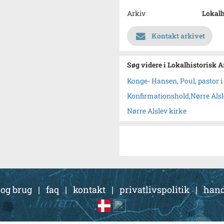
Arkiv
Lokalh
Kontakt arkivet
Søg videre i Lokalhistorisk A
Konge- Hansen, Poul, pastor i
Konfirmationshold,Nørre Alsl
Nørre Alslev kirke
 og brug
|
faq
|
kontakt
|
privatlivspolitik
|
hand