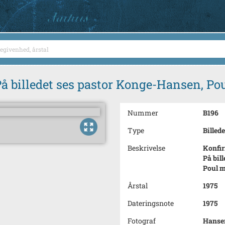
På billedet ses pastor Konge-Hansen, Po
Nummer
B196
Type
Billede
Beskrivelse
Konfir
På bil
Poul m
Årstal
1975
Dateringsnote
1975
Fotograf
Hansen