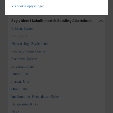
Kontakt arkivet
Vis cookie oplysninger
Søg videre i Lokalhistorisk Samling Albertslund
Brisson, Castor
Bruun, Lis
Nielsen, Inge Frydenlund
Petersen, Hanne Grethe
Svendsen, Kirsten
Jørgensen, Inge
Jensen, Else
Larsen, Ulla
Olsen, Ulla
konfirmation, Herstedøster Kirke
Herstedøster Kirke
Unge