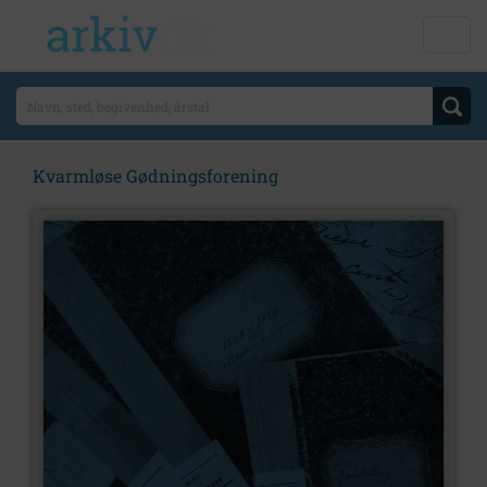
Kvarmløse Gødningsforening