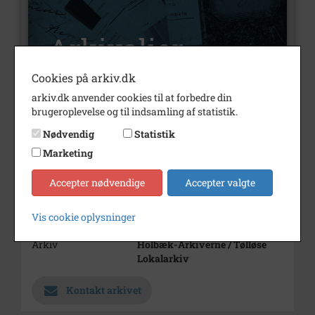
Cookies på arkiv.dk
arkiv.dk anvender cookies til at forbedre din
brugeroplevelse og til indsamling af statistik.
Nummer
A1474
Nødvendig
Statistik
Type
Arkivalier
Marketing
Arkivskaber
Kvarmløse Gødningsforening
Accepter nødvendige
Accepter valgte
Periode
1930 - 1938
Vis cookie oplysninger
Dateringsnote
1930-38
Arkiv
Holbæk-Arkiverne / Tølløse
Lokalarkiv
Kontakt arkivet