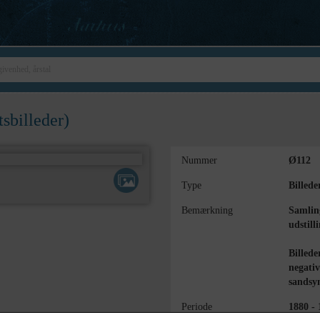
tsbilleder)
Nummer
Ø112
Type
Billede
Bemærkning
Samling
udstill
Billede
negativ
sandsyn
Periode
1880 - 