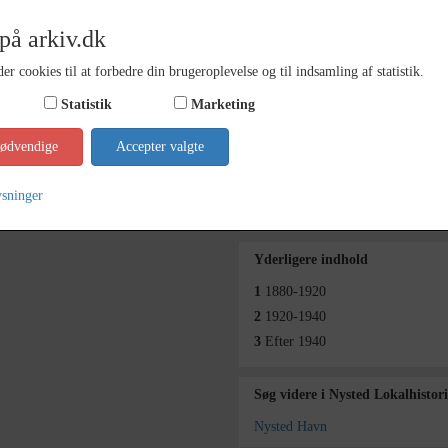
Dateringsnote
Årstall
på arkiv.dk
Fotograf
Forskel
er cookies til at forbedre din brugeroplevelse og til indsamling af statistik.
Materiale
Forskel
Statistik
Marketing
Se på kort
nødvendige
Accepter valgte
Arkiv
Nysted 
ysninger
Kontakt arkivet
Yderligere indhold
1
1880-1920
2
1920-1940
3
Efter 1940
Søg videre i Nysted Lokalhistor
Nysted Havn