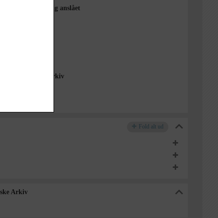
ene er i vidt omfang anslået
lige
ligt
Lokalhistoriske Arkiv
Fold alt ud
iske Arkiv