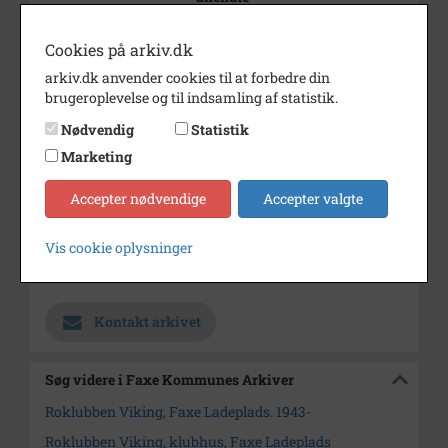
Årstal
1974
Cookies på arkiv.dk
Dateringsnote
1974
arkiv.dk anvender cookies til at forbedre din
brugeroplevelse og til indsamling af statistik.
Fotograf
Ukendt
Nødvendig
Statistik
Størrelse
16x9
Marketing
Se på kort
Accepter nødvendige
Accepter valgte
Type
Kommune (1970-2050)
Enhed
Faxe Kommune (2007-2050)
Vis cookie oplysninger
Arkiv
Faxe Kommunes Arkiver
Kontakt arkivet
Søg videre i Faxe Kommunes Arkiver
Roklubben Viking, Faxe Ladeplads. 1943-
Roklubben Viking, klubhus, Faxe Ladeplads