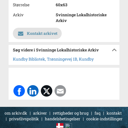
Størrelse
60x63
Arkiv
Svinninge Lokalhistoriske
Arkiv
Kontakt arkivet
Søg videre i Svinninge Lokalhistoriske Arkiv
Kundby Bibliotek, Trønningevej 1B, Kundby
om arkiv.dk
|
arkiver
|
rettigheder og brug
|
faq
|
kontakt
|
privatlivspolitik
|
handelsbetingelser
|
cookie-indstillinger