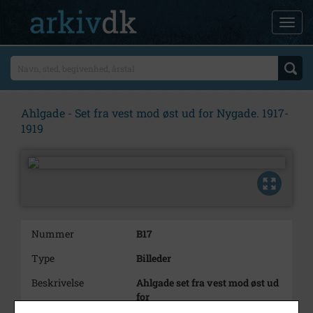
Ahlgade - Set fra vest mod øst ud for Nygade. 1917-
1919
Nummer
B17
Type
Billeder
Beskrivelse
Ahlgade set fra vest mod øst ud
for
Nygade.