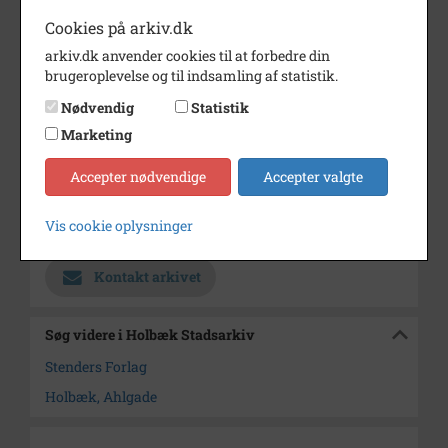
Cookies på arkiv.dk
Bemærkning
Journalnr. 1993/55.
arkiv.dk anvender cookies til at forbedre din
Original postkort findes på
brugeroplevelse og til indsamling af statistik.
Holbæk Museum.
Nødvendig
Statistik
Periode
1917 - 1919
Marketing
Dateringsnote
1917-1919
Accepter nødvendige
Accepter valgte
Fotograf
Stender 43310
Vis cookie oplysninger
Arkiv
Holbæk Stadsarkiv
Kontakt arkivet
Søg videre i Holbæk Stadsarkiv
Stenders Forlag
Holbæk, Ahlgade