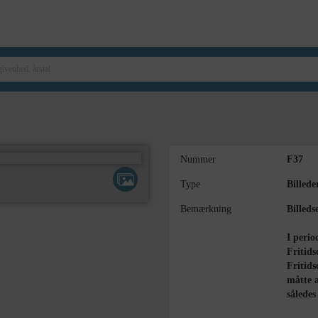
Nummer
F37
Type
Billede
Bemærkning
Billeds
I peri
Fritids
Fritids
måtte a
således