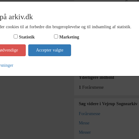
Se ogs
Periode
1997 - 
på arkiv.dk
Fotograf
Ukend
er cookies til at forbedre din brugeroplevelse og til indsamling af statistik.
Materiale
farve p
Statistik
Marketing
Arkiv
Vejrup
nødvendige
Accepter valgte
Kontakt arkivet
ysninger
Yderligere indhold
1
Forårsmesse
Søg videre i Vejrup Sognearkiv
Forårsmesse
Messe
Messer