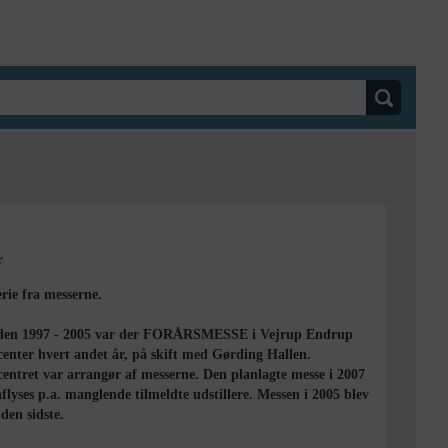
Log ind
r
erie fra messerne.
oden 1997 - 2005 var der FORÅRSMESSE i Vejrup Endrup
center hvert andet år, på skift med Gørding Hallen.
centret var arrangør af messerne. Den planlagte messe i 2007
flyses p.a. manglende tilmeldte udstillere. Messen i 2005 blev
 den sidste.