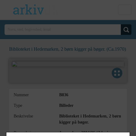
Biblioteket i Hedemarken, 2 børn kigger på bøger. (Ca.1970)
Nummer
B836
Type
Billeder
Beskrivelse
Biblioteket i Hedemarken, 2 børn
kigger på bøger.
Bemærkning
Journal nr. 2004/36 (ikke i