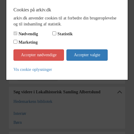
Arkibas)
Cookies på arkiv.dk
Årstal
1970
arkiv.dk anvender cookies til at forbedre din brugeroplevelse
Dateringsnote
ca. 1970
og til indsamling af statistik.
Nødvendig
Statistik
Fotograf
Ukendt
Marketing
Se på kort
Accepter nødvendige
Accepter valgte
Arkiv
Lokalhistorisk Samling
Albertslund
Vis cookie oplysninger
Kontakt arkivet
Søg videre i Lokalhistorisk Samling Albertslund
Hedemarkens bibliotek
Interiør
Børn