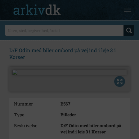
D/F Odin med biler ombord på vej ind i leje 3 i
Korsør
Nummer
B567
Type
Billeder
Beskrivelse
D/F Odin med biler ombord på
vej ind i leje 3 i Korsør