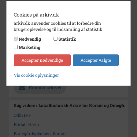
Periode
1930 - 1940
Cookies på arkiv.dk
Dateringsnote
1930'erne
arkiv.dk anvender cookies til at forbedre din
Fotograf
Helge Langkow
brugeroplevelse og til indsamling af statistik.
Størrelse
13x18
Nødvendig
Statistik
Materiale
s/h positiv
Marketing
Se på kort
Accepter nødvendige
Accepter valgte
Arkiv
Lokalhistorisk Arkiv for Korsør
og Omegn
Vis cookie oplysninger
Kontakt arkivet
Søg videre i Lokalhistorisk Arkiv for Korsør og Omegn
Odin D/F
Korsør Havn
Banegårdspladsen, Korsør