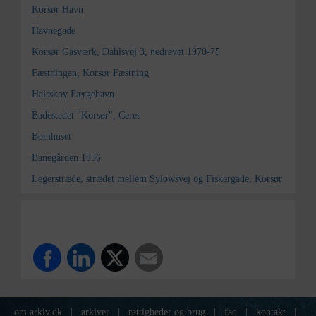
Korsør Havn
Havnegade
Korsør Gasværk, Dahlsvej 3, nedrevet 1970-75
Fæstningen, Korsør Fæstning
Halsskov Færgehavn
Badestedet "Korsør", Ceres
Bomhuset
Banegården 1856
Legerstræde, strædet mellem Sylowsvej og Fiskergade, Korsør
om arkiv.dk
|
arkiver
|
rettigheder og brug
|
faq
|
kontakt
|