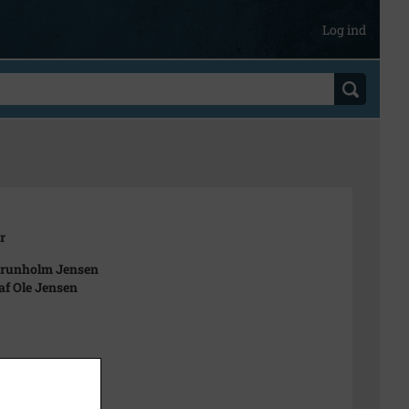
Log ind
r
Brunholm Jensen
 af Ole Jensen
t