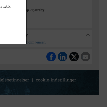
atistik.
rkivet Alsønderup -Tjæreby
sønderup -Tjæreby
10 188 d. Ole Brunholm jensen
elsbetingelser
|
cookie-indstillinger