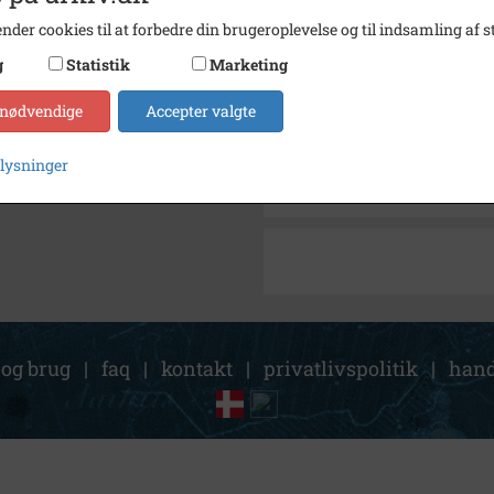
Størrelse
11 x 8
nder cookies til at forbedre din brugeroplevelse og til indsamling af st
Arkiv
Lokala
g
Statistik
Marketing
Kontakt arkivet
 nødvendige
Accepter valgte
Søg videre i Lokalarkivet Al
plysninger
Jensen, Erna brunholm f. 14/ 
 og brug
|
faq
|
kontakt
|
privatlivspolitik
|
hand