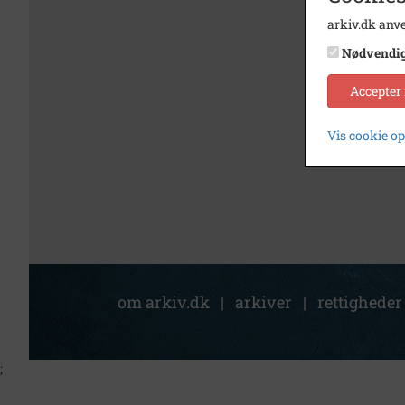
arkiv.dk anve
Nødvendi
Accepter
Vis cookie o
om arkiv.dk
|
arkiver
|
rettigheder
;