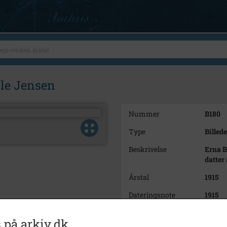
Ole Jensen
Nummer
B180
Type
Billede
Beskrivelse
Erna 
datter
Årstal
1915
Dateringsnote
1915
Fotograf
Ukend
 på arkiv.dk