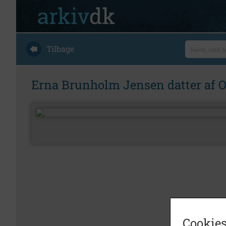
Tilbage
Erna Brunholm Jensen datter af 
Cookies