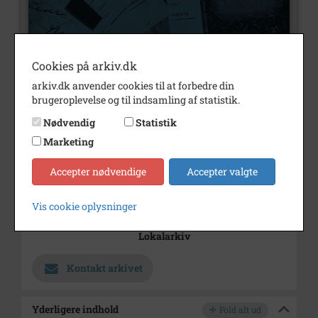
Cookies på arkiv.dk
arkiv.dk anvender cookies til at forbedre din
brugeroplevelse og til indsamling af statistik.
Nummer
Nødvendig
Statistik
A1342
Marketing
Type
Arkivalier
Accepter nødvendige
Accepter valgte
Arkivskaber
Ugerløse Kirke
Årstal
2001
Vis cookie oplysninger
Arkiv
Holbæk-Arkiverne / Tølløse
Lokalarkiv
Kontakt arkivet
Yderligere indhold
Fold alt ud