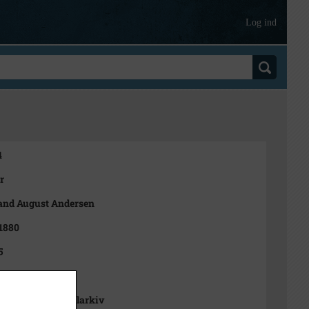
Log ind
4
r
nd August Andersen
 1880
5
t
se Stads- og Lokalarkiv