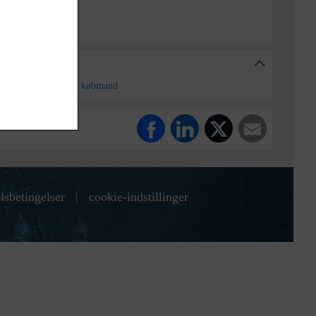
og Lokalarkiv
8.1844-d.29.11.1923, købmand
lsbetingelser
|
cookie-indstillinger