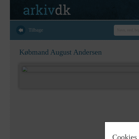
Tilbage
Købmand August Andersen
Cookies 