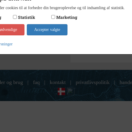
er cookies til at forbedre din brugeroplevelse og til indsamling af statistik.
Kontakt arkivet
g
Statistik
Marketing
Søg videre i Slagelse Stads- 
nødvendige
Accepter valgte
Andersen, Christian August, f.9.
ysninger
der og brug
|
faq
|
kontakt
|
privatlivspolitik
|
hande