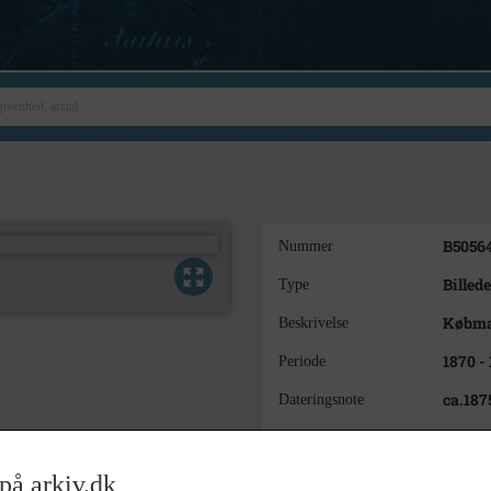
B5056
Nummer
Billede
Type
Købma
Beskrivelse
1870 -
Periode
ca.187
Dateringsnote
Ukend
Fotograf
Slagel
Arkiv
på arkiv.dk