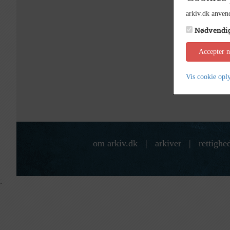
arkiv.dk anvend
Nødvendi
Accepter 
Vis cookie opl
om arkiv.dk
|
arkiver
|
rettighe
;