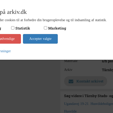
Brix f
Peter 
på arkiv.dk
De før
Bemærkning
er cookies til at forbedre din brugeroplevelse og til indsamling af statistik.
1933 -
Periode
g
Statistik
Marketing
Må lig
Dateringsnote
med i 
nødvendige
Accepter valgte
længer
ysninger
Ukend
Fotograf
s/h po
Materiale
Tårnby
Arkiv
Kontakt arkivet
Søg videre i Tårnby Stads- o
Ugandavej 19-21. Husvildebolig
Husvilde