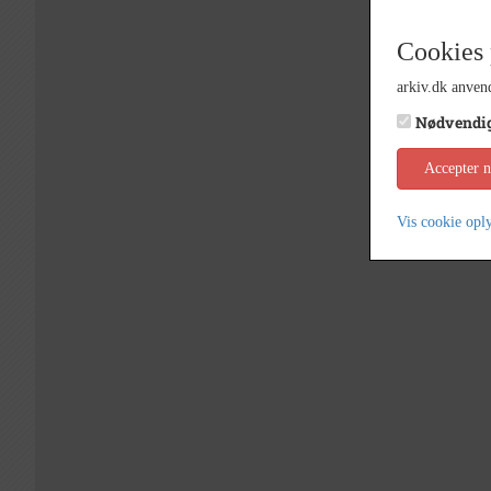
Cookies 
arkiv.dk anvend
Nødvendi
Accepter 
Vis cookie opl