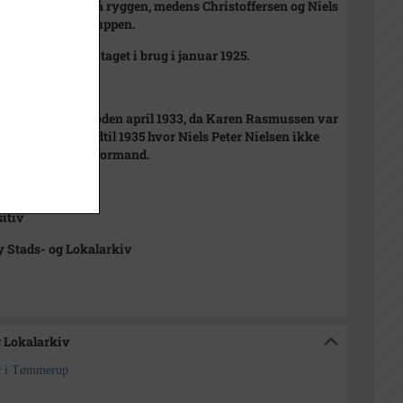
older hænderne på ryggen, medens Christoffersen og Niels
Nielsen slutter gruppen.
ste barakker blev taget i brug i januar 1925.
 1935
ge inden for perioden april 1933, da Karen Rasmussen var
sognerådet, og indtil 1935 hvor Niels Peter Nielsen ikke
e var sognerådsformand.
t
sitiv
 Stads- og Lokalarkiv
g Lokalarkiv
er i Tømmerup