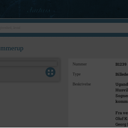
Tømmerup
B1239
Nummer
Billede
Type
Ugandav
Beskrivelse
Husvil
Sogner
kommu
Fra ve
Oluf K
Georg 