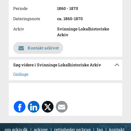
Periode
1860 - 1870
Dateringsnote
ca. 1860-1870
Arkiv
Svinninge Lokalhistoriske
Arkiv
Kontakt arkivet
Søg videre i Svinninge Lokalhistoriske Arkiv
Gislinge
om arkiv.dk
|
arkiver
|
rettigheder og brug
|
faq
|
kontakt