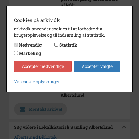
nålefilt.
Bemærkning
Journal nr. 1998/19 (ikke i
Cookies på arkiv.dk
Arkibas)
arkiv.dk anvender cookies til at forbedre din
4 fotos s/h
brugeroplevelse og til indsamling af statistik.
Nødvendig
Statistik
Årstal
1988
Marketing
Dateringsnote
1988
Accepter nødvendige
Accepter valgte
Fotograf
Ukendt
Se på kort
Vis cookie oplysninger
Arkiv
Lokalhistorisk Samling
Albertslund
Kontakt arkivet
Søg videre i Lokalhistorisk Samling Albertslund
Albertslund Bibliotek