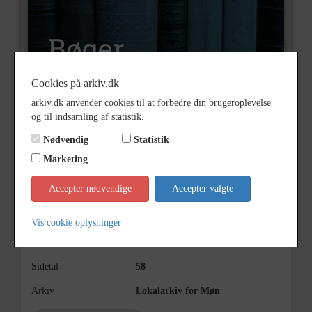
Cookies på arkiv.dk
arkiv.dk anvender cookies til at forbedre din brugeroplevelse
og til indsamling af statistik.
Nummer
S116
Nødvendig
Statistik
Type
Bøger
Marketing
Illustrationer
Ja
Accepter nødvendige
Accepter valgte
Forfatter(e)
V. og G. Bjerge Hansen
Årstal
1943
Vis cookie oplysninger
Udgiver
Møns Turistforening,
Sidetal
58
Arkiv
Lokalarkiv for Møn