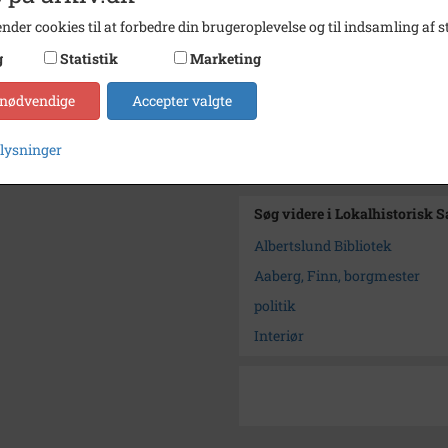
Dateringsnote
1984
nder cookies til at forbedre din brugeroplevelse og til indsamling af st
Fotograf
Ukend
g
Statistik
Marketing
Se på kort
 nødvendige
Accepter valgte
Arkiv
Lokalh
plysninger
Kontakt arkivet
Søg videre i Lokalhistorisk 
Albertslund Bibliotek
Aaberg, Finn, borgmester
politik
Interiør