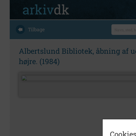
Tilbage
Albertslund Bibliotek, åbning af 
højre. (1984)
Cookies