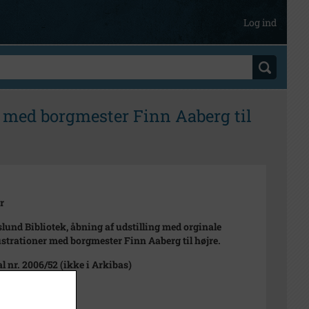
Log ind
r med borgmester Finn Aaberg til
r
slund Bibliotek, åbning af udstilling med orginale
ustrationer med borgmester Finn Aaberg til højre.
l nr. 2006/52 (ikke i Arkibas)