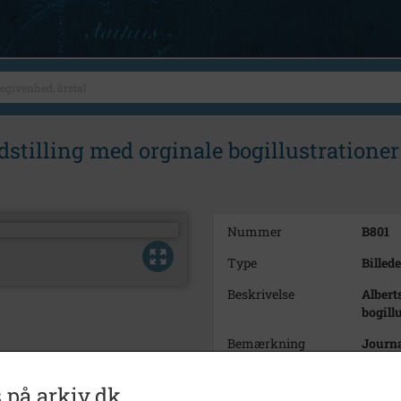
udstilling med orginale bogillustratione
Nummer
B801
Type
Billede
Beskrivelse
Albert
bogill
Bemærkning
Journa
Årstal
1984
 på arkiv.dk