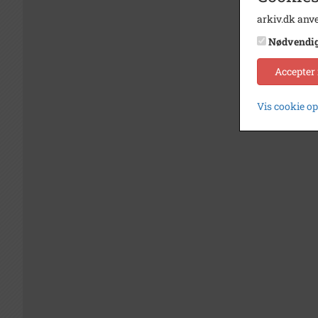
arkiv.dk anve
Nødvendi
Accepter
Vis cookie o