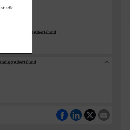
atistik.
t
istorisk Samling Albertslund
Samling Albertslund