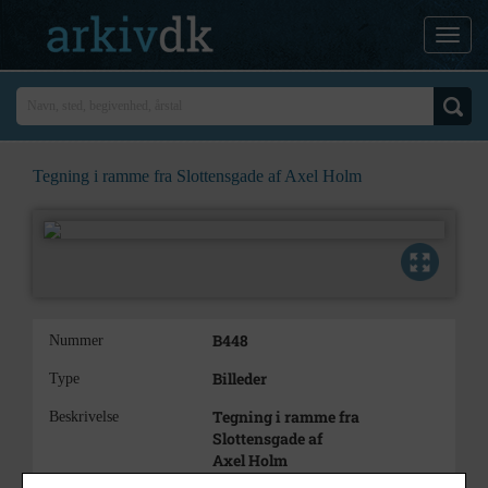
Tegning i ramme fra Slottensgade af Axel Holm
B448
Nummer
Billeder
Type
Tegning i ramme fra
Beskrivelse
Slottensgade af
Axel Holm