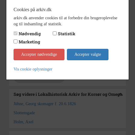
Cookies på arkiv.dk
1890 - 1923
Periode
arkiv.dk anvender cookies til at forbedre din brugeroplevelse
og til indsamling af statistik.
1890-1923
Dateringsnote
Nødvendig
Statistik
Ukendt
Fotograf
Marketing
20x30
Størrelse
Accepter nødvendige
Accepter valgte
Lokalhistorisk Arkiv for Korsør
Arkiv
og Omegn
Vis cookie oplysninger
Kontakt arkivet
Søg videre i Lokalhistorisk Arkiv for Korsør og Omegn
Jühne, Georg skomager f. 20.6.1826
Slottensgade
Holm, Axel