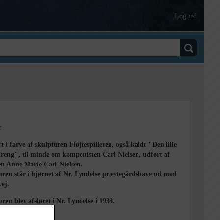
Log ind
r
t i farve af skulpturen Fløjtespilleren, også kaldt "Den lille
reng", til minde om komponisten Carl Nielsen, udført af
en Anne Marie Carl-Nielsen.
uren står i hjørnet af Nr. Lyndelse præstegårdshave ud mod
vej.
ren blev afsløret i Nr. Lyndelse i 1933.
ærkninger til B50.