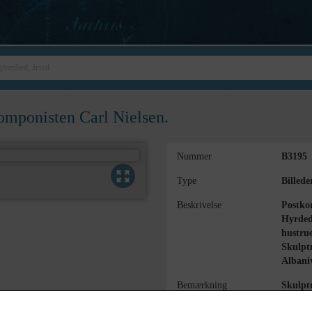
komponisten Carl Nielsen.
Nummer
B3195
Type
Billede
Beskrivelse
Postkor
Hyrded
hustru
Skulpt
Albani
Bemærkning
Skulptu
Se bem