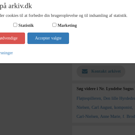
på arkiv.dk
Periode
1980 - 
er cookies til at forbedre din brugeroplevelse og til indsamling af statistik.
Fotograf
Reenbe
Statistik
Marketing
Størrelse
18x13 
Materiale
Postko
nødvendige
Accepter valgte
Se på kort
ysninger
Arkiv
Nr. Lyn
Kontakt arkivet
Søg videre i Nr. Lyndelse Sogns
Fløjtespilleren, Den lille Hyrded
Nielsen, Carl August, komponist,
Carl-Nielsen, Anne Marie, f. Bro