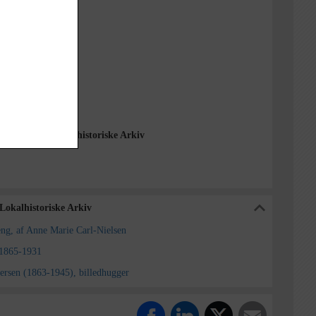
1995
rg, Carsten
cm
rt
delse Sogns Lokalhistoriske Arkiv
 Lokalhistoriske Arkiv
reng, af Anne Marie Carl-Nielsen
 1865-1931
dersen (1863-1945), billedhugger