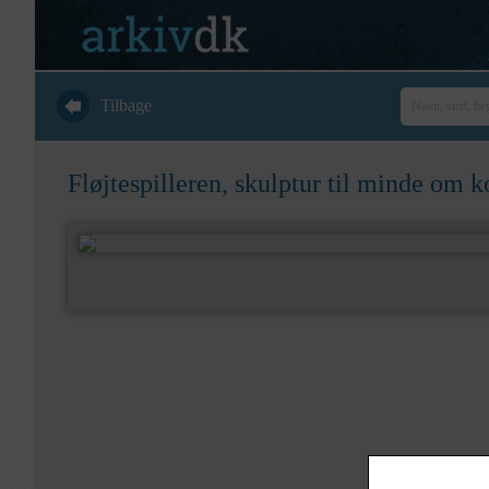
Tilbage
Fløjtespilleren, skulptur til minde om 