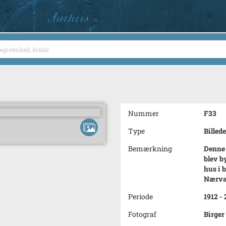
Nummer
F33
Type
Billede
Bemærkning
Denne 
blev b
hus i 
Nærvær
Periode
1912 -
Fotograf
Birger