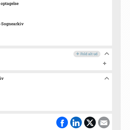
l optagelse
p Sognearkiv
Fold alt ud
iv