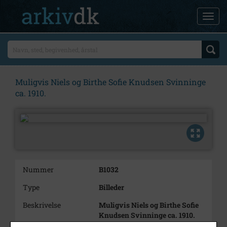
Muligvis Niels og Birthe Sofie Knudsen Svinninge
ca. 1910.
Nummer
B1032
Type
Billeder
Beskrivelse
Muligvis Niels og Birthe Sofie
Knudsen Svinninge ca. 1910.