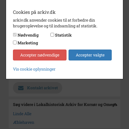
Bemærkning
Senere ombygget facader og
altaner
Cookies på arkiv.dk
Periode
1960 - 1970
arkiv.dk anvender cookies til at forbedre din
brugeroplevelse og til indsamling af statistik.
Fotograf
Ukendt
Nødvendig
Statistik
Størrelse
9x12
Marketing
Materiale
s/h positiv
Accepter nødvendige
Accepter valgte
Se på kort
Vis cookie oplysninger
Arkiv
Lokalhistorisk Arkiv for Korsør
og Omegn
Kontakt arkivet
Søg videre i Lokalhistorisk Arkiv for Korsør og Omegn
Linde Alle
Æblehaven