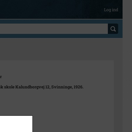
Log ind
r
k skole Kalundborgvej 12, Svinninge, 1926.
t
23,0