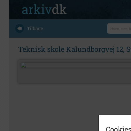
Tilbage
Teknisk skole Kalundborgvej 12, S
Cookies