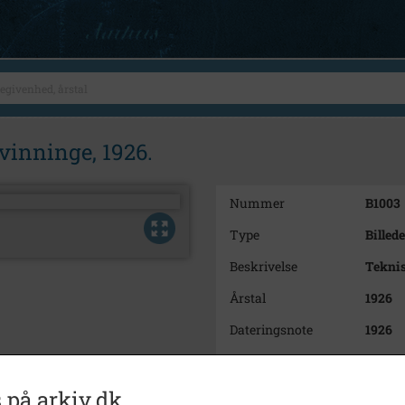
vinninge, 1926.
Nummer
B1003
Type
Billede
Beskrivelse
Teknis
Årstal
1926
Dateringsnote
1926
Fotograf
Ukend
Størrelse
16,5 x 
 på arkiv.dk