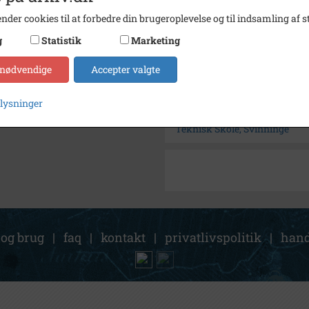
Arkiv
Svinni
nder cookies til at forbedre din brugeroplevelse og til indsamling af st
g
Statistik
Marketing
Kontakt arkivet
 nødvendige
Accepter valgte
Søg videre i Svinninge Lokal
plysninger
Kalundborgvej 12, Svinninge (
Teknisk Skole, Svinninge
 og brug
|
faq
|
kontakt
|
privatlivspolitik
|
hand