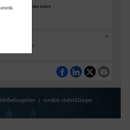
nge Lokalhistoriske Arkiv
atistik.
historiske Arkiv
Gl. tekniske skole)
elsbetingelser
|
cookie-indstillinger