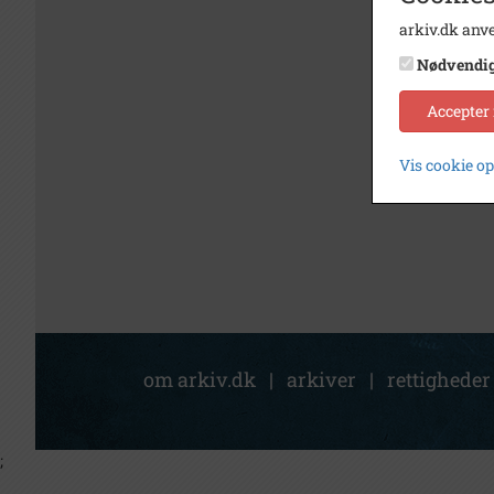
arkiv.dk anve
Nødvendi
Accepter
Vis cookie o
om arkiv.dk
|
arkiver
|
rettigheder
;