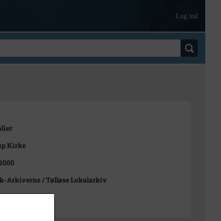
Log ind
lier
up Kirke
 2000
-Arkiverne / Tølløse Lokalarkiv