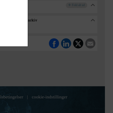
Fold alt ud
e / Tølløse Lokalarkiv
lsbetingelser
|
cookie-indstillinger