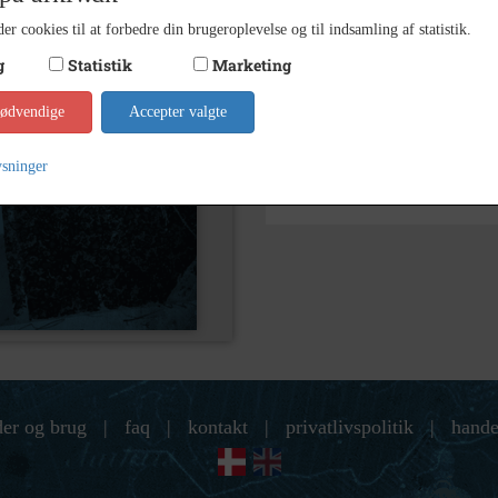
Yderligere indhold
er cookies til at forbedre din brugeroplevelse og til indsamling af statistik.
g
Statistik
Marketing
Søg videre i Holbæk-Arkivern
nødvendige
Accepter valgte
Soderup Kirke
ysninger
der og brug
|
faq
|
kontakt
|
privatlivspolitik
|
hande