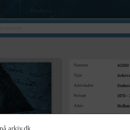
A1260
Nummer
Arkiva
Type
Soder
Arkivskaber
1570 -
Periode
Holbæk
Arkiv
Kontakt arkivet
på arkiv.dk