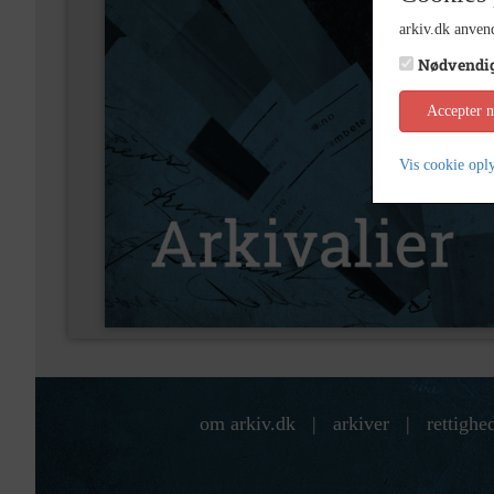
arkiv.dk anvend
Nødvendi
Accepter 
Vis cookie opl
om arkiv.dk
|
arkiver
|
rettighe