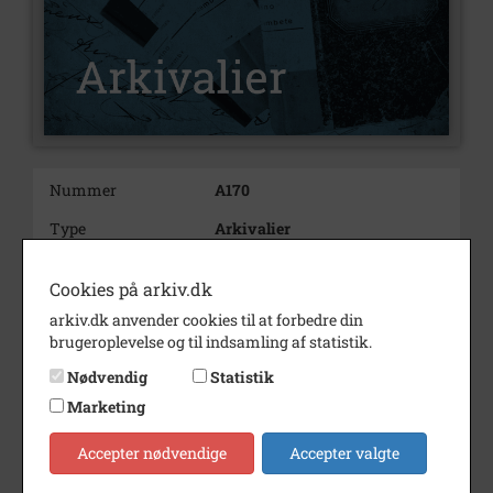
Nummer
A170
Type
Arkivalier
Arkivskaber
Vålse kro
Cookies på arkiv.dk
Beskrivelse
Vålse Kro, Vålse
arkiv.dk anvender cookies til at forbedre din
brugeroplevelse og til indsamling af statistik.
Bemærkning
Kroen har tilhørt en Naver.
Kroen hedder Kaisergården nu.
Nødvendig
Statistik
Tilhørte 1928 Fr. Larsen
Marketing
Lb.nr. 2 i protokolsamling
Accepter nødvendige
Accepter valgte
Periode
1900 - 1990