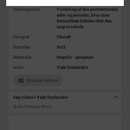
Dateringsnote
Vurdering af den portrætteredes
alder og perioden, hvor man
fremstillede billeder efter den
angive teknik.
Fotograf
Ukendt
Størrelse
9x12
Materiale
Negativ - glasplade
Arkiv
Vejle Stadsarkiv
Kontakt arkivet
Søg videre i Vejle Stadsarkiv
Quist, Frances Mary