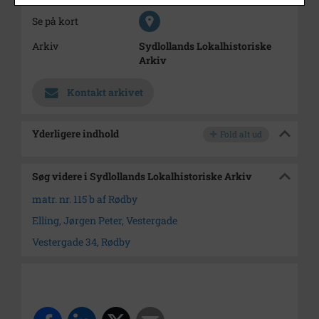
Se på kort
Arkiv
Sydlollands Lokalhistoriske
Arkiv
Kontakt arkivet
Yderligere indhold
Fold alt ud
Søg videre i Sydlollands Lokalhistoriske Arkiv
matr. nr. 115 b af Rødby
Elling, Jørgen Peter, Vestergade
Vestergade 34, Rødby