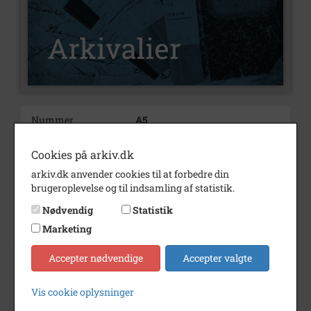
Nummer
A5
Type
Arkivalier
Cookies på arkiv.dk
Arkivskaber
Elling, Jørgen Peter, Vestergade
arkiv.dk anvender cookies til at forbedre din
34
brugeroplevelse og til indsamling af statistik.
Beskrivelse
Jørgen Peter Elling
Nødvendig
Statistik
Vestergade 34, Rødby
Marketing
Revet ned ca 1954
Accepter nødvendige
Accepter valgte
Bemærkning
A 5
Årstal
1879
Vis cookie oplysninger
Dateringsnote
1879-1879